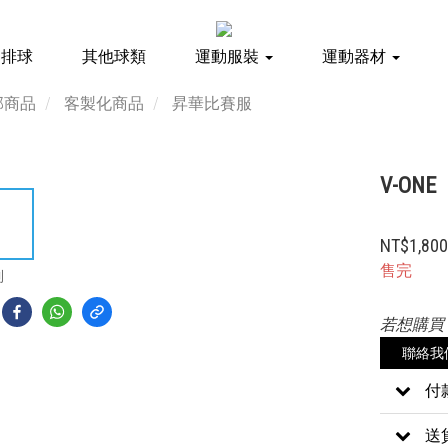
排球
其他球類
運動服裝
運動器材
部商品
客製化商品
昇華比賽服
V-ONE
NT$1,80
售完
到
若想購買
聯絡我
付
送