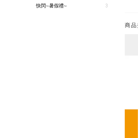
快閃~暑假禮~
3
商品